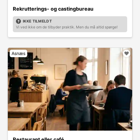
Rekrutterings- og castingbureau
IKKE TILMELDT
Vi ved ikke om de tilbyder praktik. Men du må altid spørge!
Asnæs
Restaurant eller café