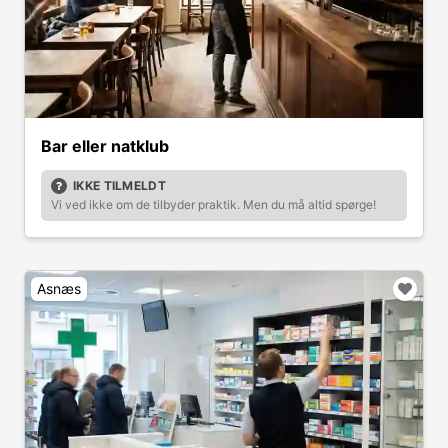
Bar eller natklub
IKKE TILMELDT
Vi ved ikke om de tilbyder praktik. Men du må altid spørge!
Asnæs