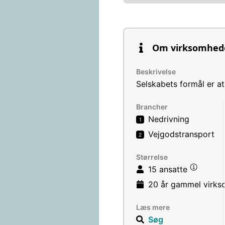
Om virksomhed
Beskrivelse
Selskabets formål er a
Brancher
Nedrivning
1
Vejgodstransport
2
Størrelse
15 ansatte
20 år
gammel virks
Læs mere
Søg