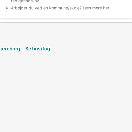
redigeringslink
.
Arbejder du ved en kommune/skole?
Læs mere her
.
Tjæreborg
–
Se bus/tog