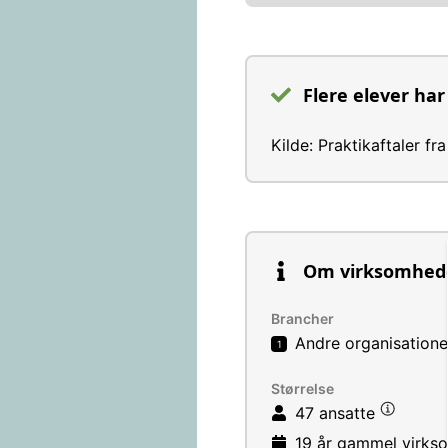
Flere elever har
Kilde: Praktikaftaler f
Om virksomhed
Brancher
Andre organisationer
1
Størrelse
47 ansatte
19 år
gammel virks