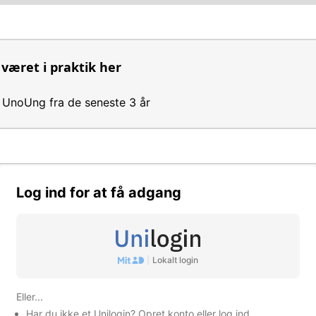
 været i praktik her
ra UnoUng fra de seneste 3 år
en
Log ind for at få adgang
s og foreningers aktiviteter i.a.n.
|
Lokalt login
Eller...
omhed
Har du ikke et Unilogin?
Opret konto
eller
log ind
.