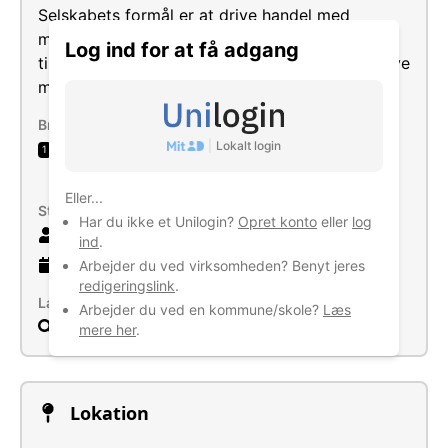
Selskabets formål er at drive handel med
maskiner, reservedele, redskaber og lignende
Log ind for at få adgang
tilbehør hertil, samt i forbindelse hermed at drive
maskinreparationsværksted.
Brancher
|
Lokalt login
Engroshandel med landbrugsmaskiner, -
1
udstyr og tilbehør hertil
Eller...
Størrelse
Har du ikke et Unilogin?
Opret konto
eller
log
29 ansatte
ind
.
19 år
gammel virksomhed
Arbejder du ved virksomheden? Benyt jeres
redigeringslink
.
Læs mere
Arbejder du ved en kommune/skole?
Læs
Søg
mere her
.
Lokation