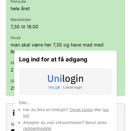
Periode
hele året
Mødetider
7,30 til 16.00
Husk
man skal være her 7,30 og have mad med
Resten løser vi
Log ind for at få adgang
Max antal praktikanter ad gangen
2
Sidst opdateret
|
Lokalt login
25. feb. 2026
Eller...
Har du ikke et Unilogin?
Opret konto
eller
log
Om virksomheden
ind
.
Arbejder du ved virksomheden? Benyt jeres
Brancher
redigeringslink
.