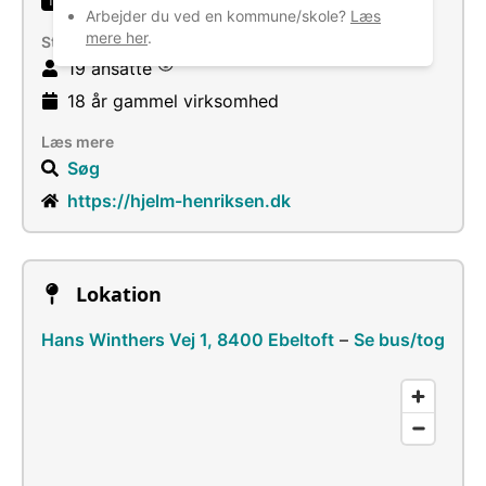
Installation af vvs-, varme- og klimaanlæg
1
Arbejder du ved en kommune/skole?
Læs
mere her
.
Størrelse
19 ansatte
18 år
gammel virksomhed
Læs mere
Søg
https://hjelm-henriksen.dk
Lokation
Hans Winthers Vej 1, 8400 Ebeltoft
–
Se bus/tog