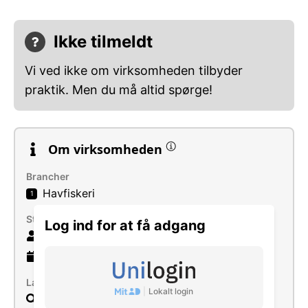
Ikke tilmeldt
Vi ved ikke om virksomheden tilbyder
praktik. Men du må altid spørge!
Om virksomheden
Brancher
Havfiskeri
1
Størrelse
Log ind for at få adgang
10 ansatte
15 år
gammel virksomhed
Læs mere
|
Lokalt login
Søg