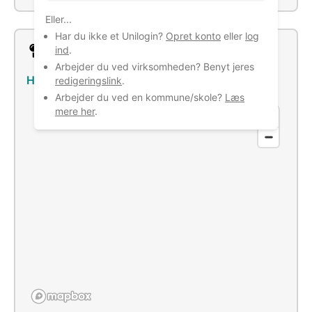
Eller...
Har du ikke et Unilogin?
Opret konto
eller
log
Lokation
ind
.
Arbejder du ved virksomheden? Benyt jeres
Havnegade 26, 7680 Thyborøn
–
Se bus/tog
redigeringslink
.
Arbejder du ved en kommune/skole?
Læs
mere her
.