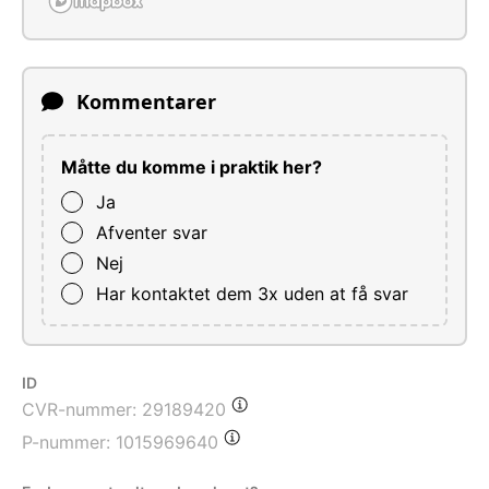
Kommentarer
Måtte du komme i praktik her?
Ja
Afventer svar
Nej
Har kontaktet dem 3x uden at få svar
ID
CVR-nummer:
29189420
P-nummer:
1015969640