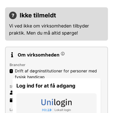
Ikke tilmeldt
Vi ved ikke om virksomheden tilbyder
praktik. Men du må altid spørge!
Om virksomheden
Brancher
Drift af døgninstitutioner for personer med
1
fysisk handicap
Log ind for at få adgang
Størrelse
28 ansatte
16 år
gammel virksomhed
Læs mere
|
Lokalt login