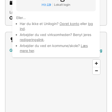
7 år
gammel virksomhed
|
Lokalt login
Læs mere
Eller...
Søg
Har du ikke et Unilogin?
Opret konto
eller
log
ind
.
Arbejder du ved virksomheden? Benyt jeres
Lokation
redigeringslink
.
Arbejder du ved en kommune/skole?
Læs
Gammel Landevej 8, 7540 Haderup
–
Se bus/tog
mere her
.