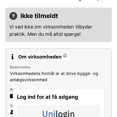
Ikke tilmeldt
Vi ved ikke om virksomheden tilbyder
praktik. Men du må altid spørge!
Om virksomheden
Beskrivelse
Virksomhedens formål er at drive bygge- og
anlægsvirksomhed
Brancher
Tømrer- og bygningssnedkeraktiviteter
Log ind for at få adgang
1
Størrelse
5 ansatte