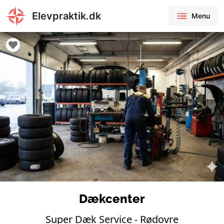
Elevpraktik.dk
Menu
Dækcenter
Super Dæk Service - Rødovre