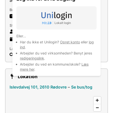
administrative opgaver og investering.
Brancher
Dækservice
1
|
Lokalt login
Størrelse
7 ansatte
Eller...
8 år
gammel virksomhed
Har du ikke et Unilogin?
Opret konto
eller
log
ind
.
Læs mere
Arbejder du ved virksomheden? Benyt jeres
Søg
redigeringslink
.
Arbejder du ved en kommune/skole?
Læs
mere her
.
Lokation
Islevdalvej 101, 2610 Rødovre
–
Se bus/tog