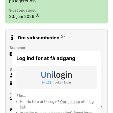
på lageret osv.
Sidst opdateret
23. juni 2026
Om virksomheden
Brancher
Detailhandel med dagligvarer i
1
Log ind for at få adgang
discountsupermarkeder
Størrelse
44 ansatte
|
Lokalt login
9 år
gammel virksomhed
Læs mere
Eller...
Søg
Har du ikke et Unilogin?
Opret konto
eller
log
https://facebook.com/REMA1000Skolegade
ind
.
Vejle
Arbejder du ved virksomheden? Benyt jeres