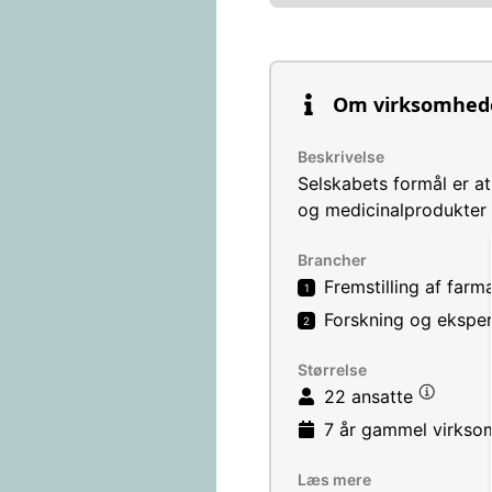
Om virksomhed
Beskrivelse
Selskabets formål er a
og medicinalprodukter 
Brancher
Fremstilling af far
1
Forskning og eksper
2
Størrelse
22 ansatte
7 år
gammel virkso
Læs mere