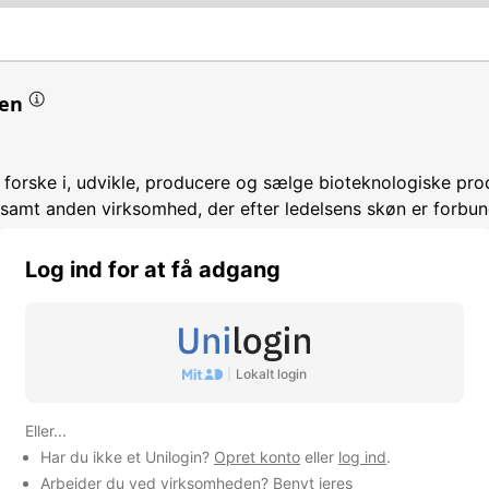
en
t forske i, udvikle, producere og sælge bioteknologiske pro
samt anden virksomhed, der efter ledelsens skøn er forbu
Log ind for at få adgang
maceutiske præparater
imentel udvikling inden for naturvidenskab og teknik
|
Lokalt login
mhed
Eller...
Har du ikke et Unilogin?
Opret konto
eller
log ind
.
Arbejder du ved virksomheden? Benyt jeres