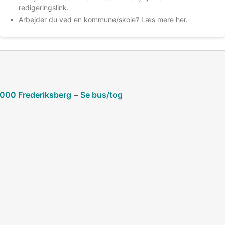
redigeringslink
.
Arbejder du ved en kommune/skole?
Læs mere her
.
2000 Frederiksberg
–
Se bus/tog