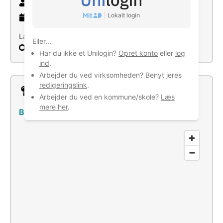
8 ansatte
|
Lokalt login
21 år
gammel virksomhed
Læs mere
Eller...
Søg
Har du ikke et Unilogin?
Opret konto
eller
log
ind
.
Arbejder du ved virksomheden? Benyt jeres
redigeringslink
.
Lokation
Arbejder du ved en kommune/skole?
Læs
mere her
.
Bremhøj 1, 6640 Lunderskov
–
Se bus/tog