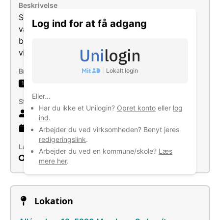
Beskrivelse
Selskabets formål er drive virksomhed med
Log ind for at få adgang
varme og udskiftning af sanitet, ventilation og
blik samt enhver i forbindelse hermed stående
virksomhed.
|
Lokalt login
Brancher
VVS- og blikkenslagerforretninger
1
Eller...
Størrelse
Har du ikke et Unilogin?
Opret konto
eller
log
2 ansatte
ind
.
15 år
gammel virksomhed
Arbejder du ved virksomheden? Benyt jeres
redigeringslink
.
Læs mere
Arbejder du ved en kommune/skole?
Læs
Søg
mere her
.
Lokation