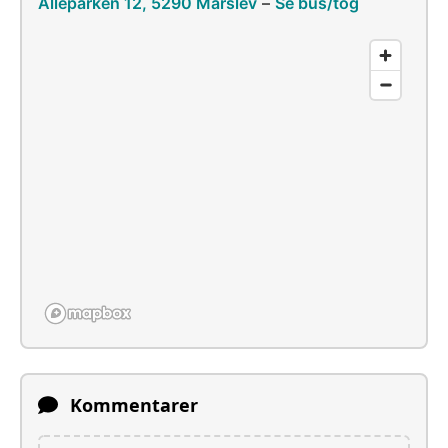
Alléparken 12, 5290 Marslev
–
Se bus/tog
Kommentarer