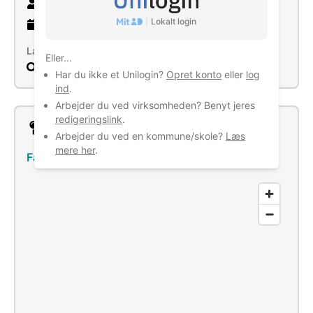
9 ansatte
|
Lokalt login
7 år
gammel virksomhed
Læs mere
Eller...
Søg
Har du ikke et Unilogin?
Opret konto
eller
log
ind
.
Arbejder du ved virksomheden? Benyt jeres
redigeringslink
.
Lokation
Arbejder du ved en kommune/skole?
Læs
mere her
.
Fårevej 143, 7650 Bøvlingbjerg
–
Se bus/tog