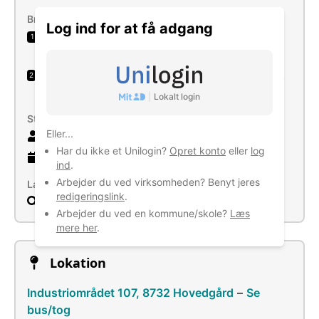
Brancher
Log ind for at få adgang
Fremstilling af metalkonstruktioner og dele
1
heraf
Engroshandel med mejeriprodukter, æg samt
2
spiselige olier og fedtstoffer
|
Lokalt login
Størrelse
Eller...
34 ansatte
Har du ikke et Unilogin?
Opret konto
eller
log
35 år
gammel virksomhed
ind
.
Arbejder du ved virksomheden? Benyt jeres
Læs mere
redigeringslink
.
Søg
Arbejder du ved en kommune/skole?
Læs
mere her
.
Lokation
Industriområdet 107, 8732 Hovedgård
–
Se
bus/tog