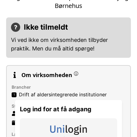
Børnehus
Ikke tilmeldt
Vi ved ikke om virksomheden tilbyder
praktik. Men du må altid spørge!
Om virksomheden
Brancher
Drift af aldersintegrerede institutioner
1
Størrelse
Log ind for at få adgang
20 ansatte
34 år
gammel virksomhed
Læs mere