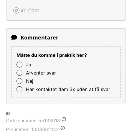
Kommentarer
Måtte du komme i praktik her?
Ja
Afventer svar
Nej
Har kontaktet dem 3x uden at få svar
ID
CVR-nummer:
55133018
P-nummer:
1003362142