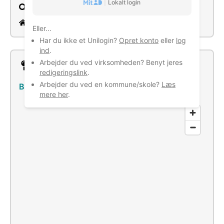
|
Lokalt login
Søg
www.aarhus.dk
Eller...
Har du ikke et Unilogin?
Opret konto
eller
log
ind
.
Arbejder du ved virksomheden? Benyt jeres
Lokation
redigeringslink
.
Arbejder du ved en kommune/skole?
Læs
Bøggildsvej 22, 8530 Hjortshøj
–
Se bus/tog
mere her
.