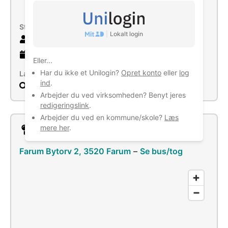
og købmandsbutikker
Størrelse
|
Lokalt login
123 ansatte
35 år
gammel virksomhed
Eller...
Har du ikke et Unilogin?
Opret konto
eller
log
Læs mere
ind
.
Søg
Arbejder du ved virksomheden? Benyt jeres
redigeringslink
.
Arbejder du ved en kommune/skole?
Læs
mere her
.
Lokation
Farum Bytorv 2, 3520 Farum
–
Se bus/tog