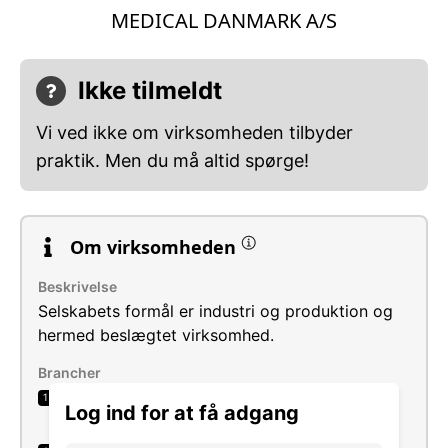
MEDICAL DANMARK A/S
Ikke tilmeldt
Vi ved ikke om virksomheden tilbyder
praktik. Men du må altid spørge!
Om virksomheden
Beskrivelse
Selskabets formål er industri og produktion og
hermed beslægtet virksomhed.
Brancher
Engroshandel med medicinalvarer og
1
Log ind for at få adgang
sygeplejeartikler