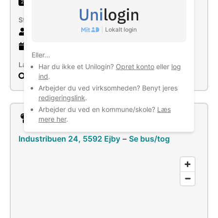
Engroshandel med kemiske produkter
2
Størrelse
|
Lokalt login
10 ansatte
29 år
gammel virksomhed
Eller...
Læs mere
Har du ikke et Unilogin?
Opret konto
eller
log
Søg
ind
.
Arbejder du ved virksomheden? Benyt jeres
redigeringslink
.
Arbejder du ved en kommune/skole?
Læs
Lokation
mere her
.
Industribuen 24, 5592 Ejby
–
Se bus/tog