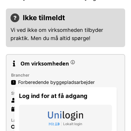
Ikke tilmeldt
Vi ved ikke om virksomheden tilbyder
praktik. Men du må altid spørge!
Om virksomheden
Brancher
Forberedende byggepladsarbejder
1
Størrelse
Log ind for at få adgang
11 ansatte
23 år
gammel virksomhed
Læs mere
|
Lokalt login
Søg