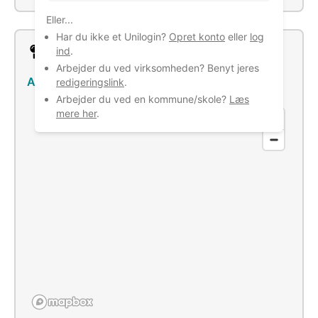
Eller...
Har du ikke et Unilogin?
Opret konto
eller
log
Lokation
ind
.
Arbejder du ved virksomheden? Benyt jeres
Agerholmvej 20, 3200 Helsinge
–
Se bus/tog
redigeringslink
.
Arbejder du ved en kommune/skole?
Læs
mere her
.