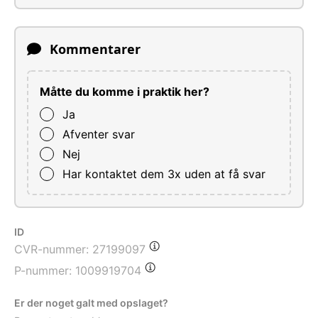
Kommentarer
Måtte du komme i praktik her?
Ja
Afventer svar
Nej
Har kontaktet dem 3x uden at få svar
ID
CVR-nummer:
27199097
P-nummer:
1009919704
Er der noget galt med opslaget?