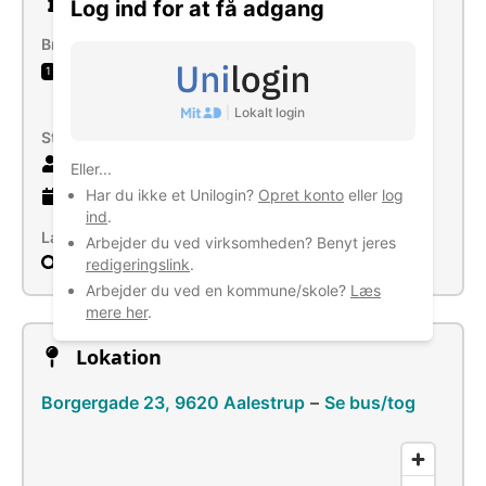
Om virksomheden
Log ind for at få adgang
Brancher
Drift af døgninstitutioner for personer med
1
psykiske handicap
|
Lokalt login
Størrelse
7 ansatte
Eller...
Har du ikke et Unilogin?
Opret konto
eller
log
21 år
gammel virksomhed
ind
.
Læs mere
Arbejder du ved virksomheden? Benyt jeres
Søg
redigeringslink
.
Arbejder du ved en kommune/skole?
Læs
mere her
.
Lokation
Borgergade 23, 9620 Aalestrup
–
Se bus/tog