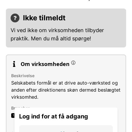
Ikke tilmeldt
Vi ved ikke om virksomheden tilbyder
praktik. Men du må altid spørge!
Om virksomheden
Beskrivelse
Selskabets formål er at drive auto-værksted og
anden efter direktionens skøn dermed beslægtet
virksomhed.
Brancher
Reparation og vedligeholdelse af
Log ind for at få adgang
1
motorkøretøjer i.a.n.