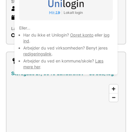
Størrelse
7 ansatte
|
Lokalt login
20 år
gammel virksomhed
Eller...
Læs mere
Har du ikke et Unilogin?
Opret konto
eller
log
Søg
ind
.
Arbejder du ved virksomheden? Benyt jeres
redigeringslink
.
Lokation
Arbejder du ved en kommune/skole?
Læs
mere her
.
Storegade 27, 6640 Lunderskov
–
Se bus/tog