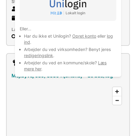
Størrelse
17 ansatte
|
Lokalt login
19 år
gammel virksomhed
Eller...
Læs mere
Har du ikke et Unilogin?
Opret konto
eller
log
Søg
ind
.
Arbejder du ved virksomheden? Benyt jeres
redigeringslink
.
Lokation
Arbejder du ved en kommune/skole?
Læs
mere her
.
Mejlbyvej 689, 8530 Hjortshøj
–
Se bus/tog