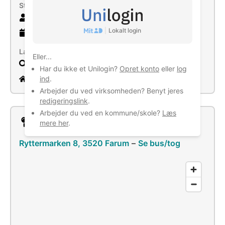
Størrelse
23 ansatte
|
Lokalt login
12 år
gammel virksomhed
Læs mere
Eller...
Søg
Har du ikke et Unilogin?
Opret konto
eller
log
www.sanimembranes.com
ind
.
Arbejder du ved virksomheden? Benyt jeres
redigeringslink
.
Arbejder du ved en kommune/skole?
Læs
Lokation
mere her
.
Ryttermarken 8, 3520 Farum
–
Se bus/tog