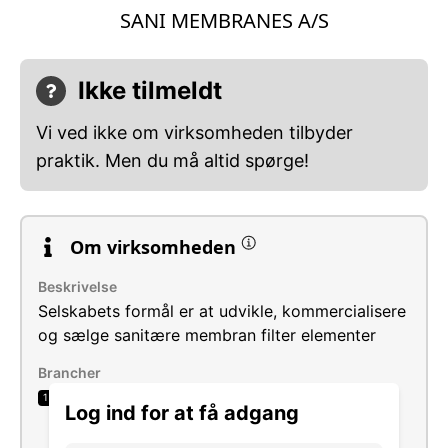
SANI MEMBRANES A/S
Ikke tilmeldt
Vi ved ikke om virksomheden tilbyder
praktik. Men du må altid spørge!
Om virksomheden
Beskrivelse
Selskabets formål er at udvikle, kommercialisere
og sælge sanitære membran filter elementer
Brancher
Fremstilling af andre maskiner til generelle
1
Log ind for at få adgang
formål i.a.n.