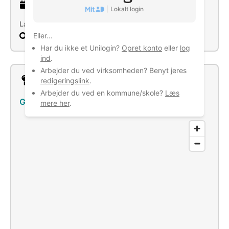
12 år
gammel virksomhed
|
Lokalt login
Læs mere
Eller...
Søg
Har du ikke et Unilogin?
Opret konto
eller
log
ind
.
Arbejder du ved virksomheden? Benyt jeres
Lokation
redigeringslink
.
Arbejder du ved en kommune/skole?
Læs
Grovevej 16, 7540 Haderup
–
Se bus/tog
mere her
.