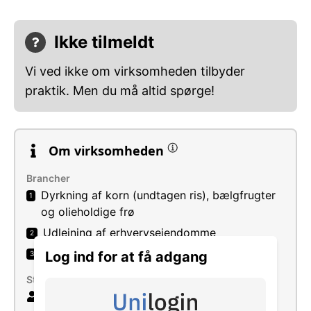
Ikke tilmeldt
Vi ved ikke om virksomheden tilbyder
praktik. Men du må altid spørge!
Om virksomheden
Brancher
Dyrkning af korn (undtagen ris), bælgfrugter
1
og olieholdige frø
Udlejning af erhvervsejendomme
2
Produktion af slagtesvin
Log ind for at få adgang
3
Størrelse
4 ansatte