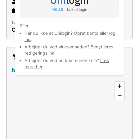
41 ansatte
|
Lokalt login
8 år
gammel virksomhed
Læs mere
Eller...
Søg
Har du ikke et Unilogin?
Opret konto
eller
log
ind
.
Arbejder du ved virksomheden? Benyt jeres
redigeringslink
.
Lokation
Arbejder du ved en kommune/skole?
Læs
mere her
.
Islevdalvej 214, 2610 Rødovre
–
Se bus/tog