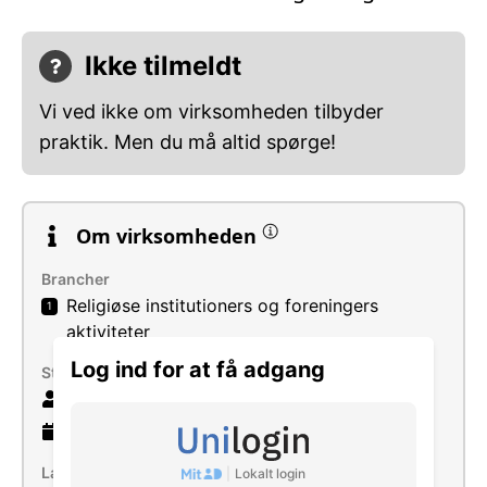
Ikke tilmeldt
Vi ved ikke om virksomheden tilbyder
praktik. Men du må altid spørge!
Om virksomheden
Brancher
Religiøse institutioners og foreningers
1
aktiviteter
Log ind for at få adgang
Størrelse
53 ansatte
9 år
gammel virksomhed
Læs mere
|
Lokalt login