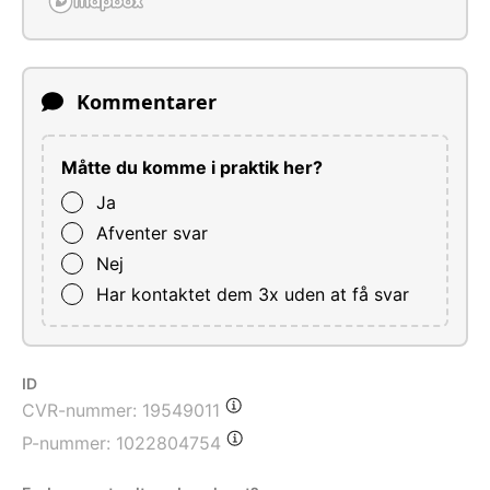
Kommentarer
Måtte du komme i praktik her?
Ja
Afventer svar
Nej
Har kontaktet dem 3x uden at få svar
ID
CVR-nummer:
19549011
P-nummer:
1022804754