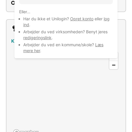
Søg
Eller...
Har du ikke et Unilogin?
Opret konto
eller
log
ind
.
Lokation
Arbejder du ved virksomheden? Benyt jeres
redigeringslink
.
Kirkestræde 1, 3500 Værløse
–
Se bus/tog
Arbejder du ved en kommune/skole?
Læs
mere her
.