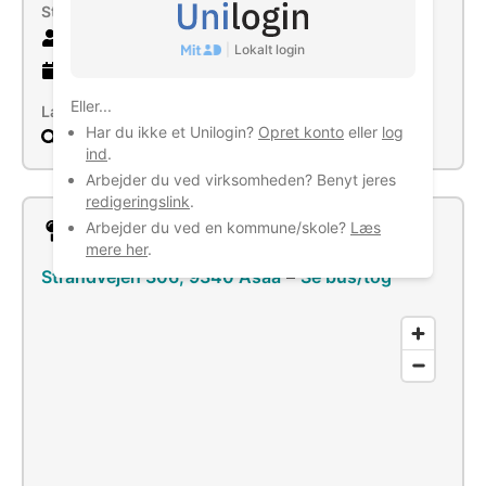
Størrelse
15 ansatte
|
Lokalt login
6 år
gammel virksomhed
Eller...
Læs mere
Har du ikke et Unilogin?
Opret konto
eller
log
Søg
ind
.
Arbejder du ved virksomheden? Benyt jeres
redigeringslink
.
Arbejder du ved en kommune/skole?
Læs
Lokation
mere her
.
Strandvejen 306, 9340 Asaa
–
Se bus/tog