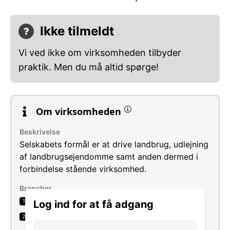
Ikke tilmeldt
Vi ved ikke om virksomheden tilbyder
praktik. Men du må altid spørge!
Om virksomheden
Beskrivelse
Selskabets formål er at drive landbrug, udlejning
af landbrugsejendomme samt anden dermed i
forbindelse stående virksomhed.
Brancher
Avl af andet kvæg og bøfler
1
Log ind for at få adgang
Udlejning af erhvervsejendomme
2