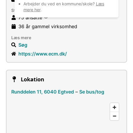
Arbejder du ved en kommune/skole?
Læs
mere her
.
Størrelse
75 ansatte
36 år
gammel virksomhed
Læs mere
Søg
https://www.ecm.dk/
Lokation
Runddelen 11, 6040 Egtved
–
Se bus/tog