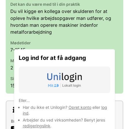
Det kan du være med til i din praktik
Du vil kigge en kollega over skulderen for at
opleve hvilke arbejdsopgaver man udfører, og
hvordan man operere maskiner indenfor
metalforarbejdning
Mødetider
7-1545
Log ind for at få adgang
Max antal praktikanter ad gangen
2
Sidst opdateret
15. sept. 2025
|
Lokalt login
Eller...
Har du ikke et Unilogin?
Opret konto
eller
log
Om virksomheden
ind
.
Arbejder du ved virksomheden? Benyt jeres
Brancher
redigeringslink
.
Maskinforarbejdning af metal
1