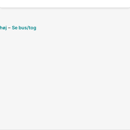
høj
–
Se bus/tog