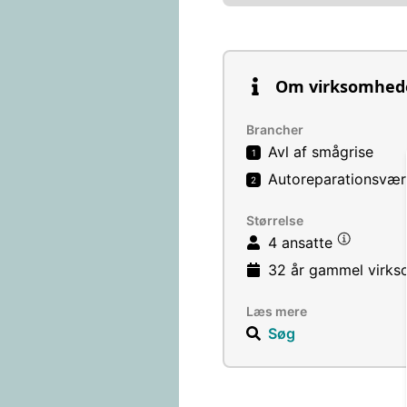
Om virksomhed
Brancher
Avl af smågrise
1
Autoreparationsvær
2
Størrelse
4 ansatte
32 år
gammel virks
Læs mere
Søg