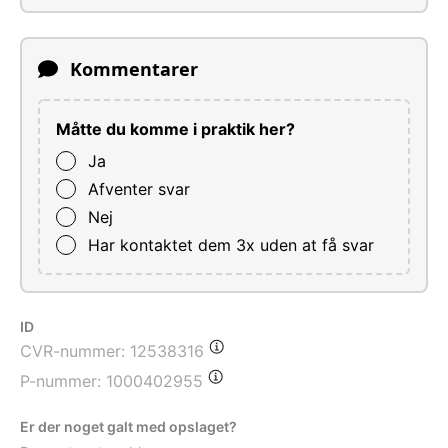
Kommentarer
Måtte du komme i praktik her?
Ja
Afventer svar
Nej
Har kontaktet dem 3x uden at få svar
ID
CVR-nummer:
12538316
P-nummer:
1000402955
Er der noget galt med opslaget?