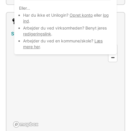
Eller...
Har du ikke et Unilogin?
Opret konto
eller
log
Lokation
ind
.
Arbejder du ved virksomheden? Benyt jeres
Stærehusvej 31, 5270 Odense N
–
Se bus/tog
redigeringslink
.
Arbejder du ved en kommune/skole?
Læs
mere her
.