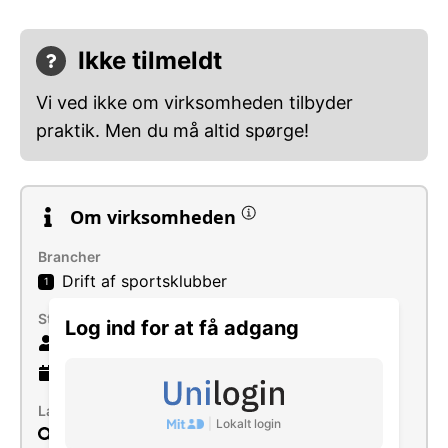
Ikke tilmeldt
Vi ved ikke om virksomheden tilbyder
praktik. Men du må altid spørge!
Om virksomheden
Brancher
Drift af sportsklubber
1
Størrelse
Log ind for at få adgang
33 ansatte
57 år
gammel virksomhed
Læs mere
|
Lokalt login
Søg