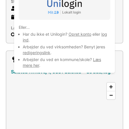
Størrelse
15 ansatte
|
Lokalt login
29 år
gammel virksomhed
Eller...
Læs mere
Har du ikke et Unilogin?
Opret konto
eller
log
Søg
ind
.
Arbejder du ved virksomheden? Benyt jeres
redigeringslink
.
Lokation
Arbejder du ved en kommune/skole?
Læs
mere her
.
Sulsted Kirkevej 1, 9381 Sulsted
–
Se bus/tog