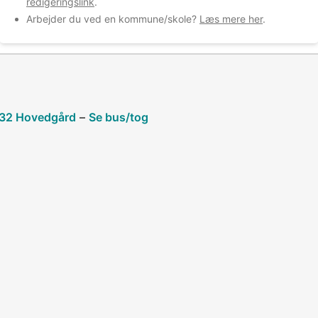
redigeringslink
.
Arbejder du ved en kommune/skole?
Læs mere her
.
732 Hovedgård
–
Se bus/tog