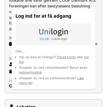
indkøbe sine varer gennem COOP Danmark A/S.
Foreningen kan efter bestyrelsens beslutning
være medlem af andre foreninger, selskaber
Log ind for at få adgang
samt institutioner, som er af betydning for
foreningens virksomhed, og kan tegne kapital i
disse.
Brancher
|
Lokalt login
Detailhandel med dagligvarer i supermarkeder
1
og købmandsbutikker
Eller...
Har du ikke et Unilogin?
Opret konto
eller
log
Størrelse
ind
.
27 ansatte
Arbejder du ved virksomheden? Benyt jeres
62 år
gammel virksomhed
redigeringslink
.
Arbejder du ved en kommune/skole?
Læs
Læs mere
mere her
.
Søg
Lokation