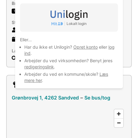
Brancher
Drift af sportsanlæg
1
Størrelse
|
Lokalt login
2 ansatte
34 år
gammel virksomhed
Eller...
Har du ikke et Unilogin?
Opret konto
eller
log
Læs mere
ind
.
Søg
Arbejder du ved virksomheden? Benyt jeres
redigeringslink
.
Arbejder du ved en kommune/skole?
Læs
mere her
.
Lokation
Grønbrovej 1, 4262 Sandved
–
Se bus/tog