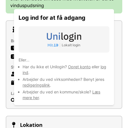
vinduspudsning
Log ind for at få adgang
Om virksomheden
Brancher
|
Lokalt login
Vinduespolering
1
Almindelig rengøring i bygninger
2
Eller...
Har du ikke et Unilogin?
Opret konto
eller
log
Størrelse
ind
.
3 ansatte
Arbejder du ved virksomheden? Benyt jeres
28 år
gammel virksomhed
redigeringslink
.
Arbejder du ved en kommune/skole?
Læs
Læs mere
mere her
.
Søg
Lokation