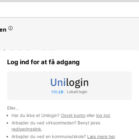
en
r for institutionsophold
Log ind for at få adgang
omhed
|
Lokalt login
Eller...
k
Har du ikke et Unilogin?
Opret konto
eller
log ind
.
Arbejder du ved virksomheden? Benyt jeres
redigeringslink
.
Arbejder du ved en kommune/skole?
Læs mere her
.