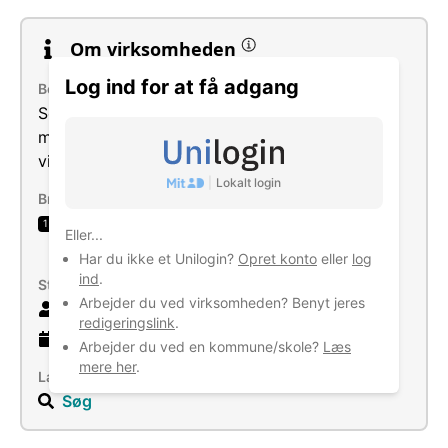
Om virksomheden
Log ind for at få adgang
Beskrivelse
Selskabets formål er at drive handel med
medicinsk udstyr og dermed beslægtet
virksomhed.
|
Lokalt login
Brancher
Engroshandel med medicinalvarer og
1
Eller...
sygeplejeartikler
Har du ikke et Unilogin?
Opret konto
eller
log
ind
.
Størrelse
Arbejder du ved virksomheden? Benyt jeres
1 ansatte
redigeringslink
.
13 år
gammel virksomhed
Arbejder du ved en kommune/skole?
Læs
mere her
.
Læs mere
Søg