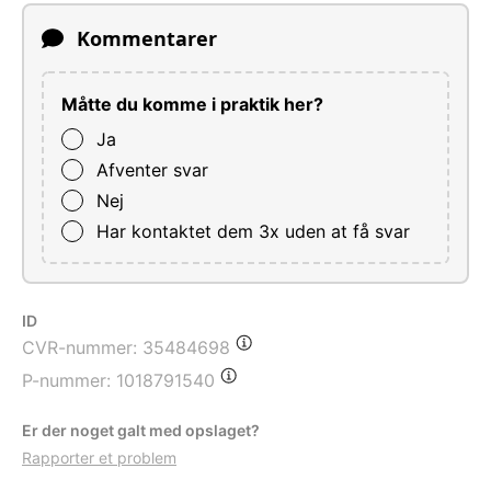
Kommentarer
Måtte du komme i praktik her?
Ja
Afventer svar
Nej
Har kontaktet dem 3x uden at få svar
ID
CVR-nummer:
35484698
P-nummer:
1018791540
Er der noget galt med opslaget?
Rapporter et problem