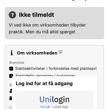
Ikke tilmeldt
Vi ved ikke om virksomheden tilbyder
praktik. Men du må altid spørge!
Om virksomheden
Brancher
Støtteaktiviteter i forbindelse med planteavl
1
Almindelig rengøring i bygninger
2
Log ind for at få adgang
Størrelse
46 ansatte
12 år
gammel virksomhed
|
Lokalt login
Læs mere