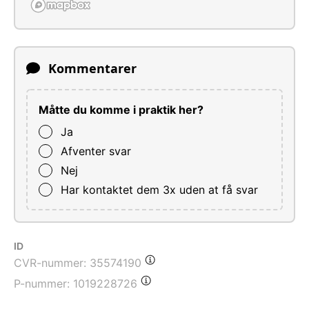
Kommentarer
Måtte du komme i praktik her?
Ja
Afventer svar
Nej
Har kontaktet dem 3x uden at få svar
ID
CVR-nummer:
35574190
P-nummer:
1019228726