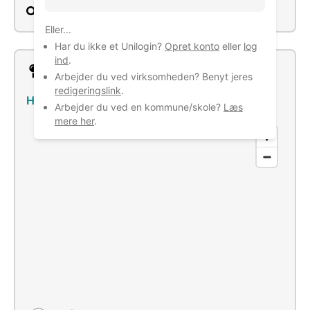
Søg
Eller...
Har du ikke et Unilogin?
Opret konto
eller
log
ind
.
Lokation
Arbejder du ved virksomheden? Benyt jeres
redigeringslink
.
Hasselvej 13, 7260 Sønder Omme
–
Se bus/tog
Arbejder du ved en kommune/skole?
Læs
mere her
.