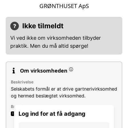
GRØNTHUSET ApS
Ikke tilmeldt
Vi ved ikke om virksomheden tilbyder
praktik. Men du må altid spørge!
Om virksomheden
Beskrivelse
Selskabets formål er at drive gartnerivirksomhed
og hermed beslægtet virksomhed.
Brancher
Log ind for at få adgang
Dyrkning af grøntsager og meloner, rødder
1
og rodknolde