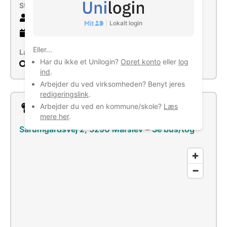
Størrelse
5 ansatte
|
Lokalt login
12 år
gammel virksomhed
Eller...
Læs mere
Har du ikke et Unilogin?
Opret konto
eller
log
Søg
ind
.
Arbejder du ved virksomheden? Benyt jeres
redigeringslink
.
Arbejder du ved en kommune/skole?
Læs
Lokation
mere her
.
Sarumgårdsvej 2, 5290 Marslev
–
Se bus/tog