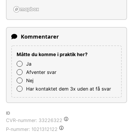
Kommentarer
Måtte du komme i praktik her?
Ja
Afventer svar
Nej
Har kontaktet dem 3x uden at få svar
ID
CVR-nummer:
33226322
P-nummer:
1021312122