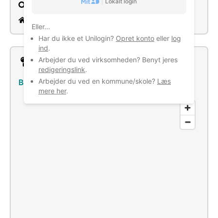
|
Lokalt login
Søg
http://www.khag.dk/
Eller...
Har du ikke et Unilogin?
Opret konto
eller
log
ind
.
Arbejder du ved virksomheden? Benyt jeres
Lokation
redigeringslink
.
Arbejder du ved en kommune/skole?
Læs
Birkegården 22, 3500 Værløse
–
Se bus/tog
mere her
.