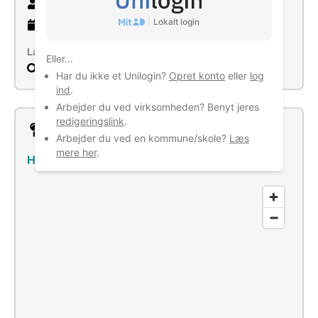
8 ansatte
|
Lokalt login
9 år
gammel virksomhed
Læs mere
Eller...
Søg
Har du ikke et Unilogin?
Opret konto
eller
log
ind
.
Arbejder du ved virksomheden? Benyt jeres
redigeringslink
.
Lokation
Arbejder du ved en kommune/skole?
Læs
mere her
.
Holtevej 10, 9381 Sulsted
–
Se bus/tog