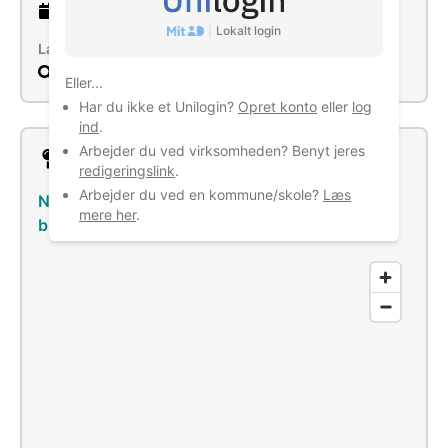
14 år
gammel virksomhed
|
Lokalt login
Læs mere
Søg
Eller...
Har du ikke et Unilogin?
Opret konto
eller
log
ind
.
Arbejder du ved virksomheden? Benyt jeres
Lokation
redigeringslink
.
Arbejder du ved en kommune/skole?
Læs
Nimbusparken 24, 2000 Frederiksberg
–
Se
mere her
.
bus/tog