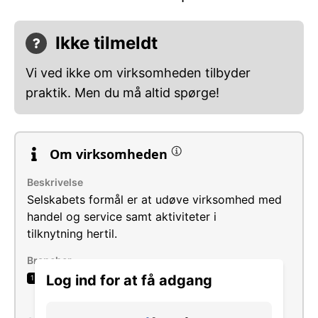
Ikke tilmeldt
Vi ved ikke om virksomheden tilbyder
praktik. Men du må altid spørge!
Om virksomheden
Beskrivelse
Selskabets formål er at udøve virksomhed med
handel og service samt aktiviteter i
tilknytning hertil.
Brancher
Reparation og vedligeholdelse af
Log ind for at få adgang
1
motorkøretøjer i.a.n.