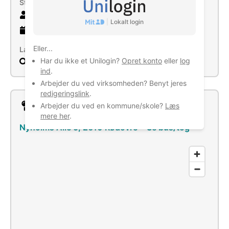
Størrelse
7 ansatte
|
Lokalt login
8 år
gammel virksomhed
Eller...
Læs mere
Har du ikke et Unilogin?
Opret konto
eller
log
Søg
ind
.
Arbejder du ved virksomheden? Benyt jeres
redigeringslink
.
Lokation
Arbejder du ved en kommune/skole?
Læs
mere her
.
Nyholms Alle 5, 2610 Rødovre
–
Se bus/tog