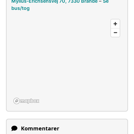
Mylius-Erichsensvej 70, 7330 Brande
–
Se
bus/tog
Kommentarer