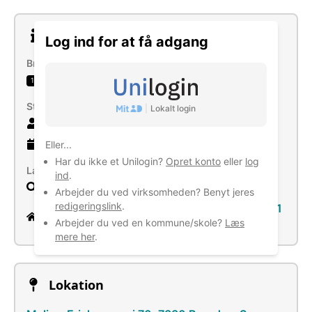
Om virksomheden
Log ind for at få adgang
Brancher
Vejgodstransport
1
Størrelse
|
Lokalt login
5 ansatte
8 år
gammel virksomhed
Eller...
Har du ikke et Unilogin?
Opret konto
eller
log
Læs mere
ind
.
Søg
Arbejder du ved virksomheden? Benyt jeres
redigeringslink
.
https://www.facebook.com/profile.php?id=1
Arbejder du ved en kommune/skole?
Læs
00039586913087
mere her
.
Lokation