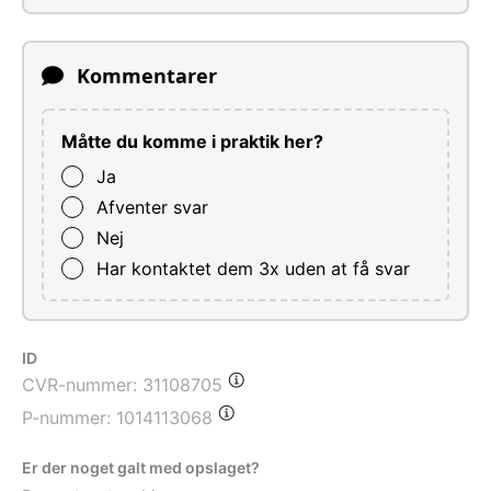
Kommentarer
Måtte du komme i praktik her?
Ja
Afventer svar
Nej
Har kontaktet dem 3x uden at få svar
ID
CVR-nummer:
31108705
P-nummer:
1014113068
Er der noget galt med opslaget?