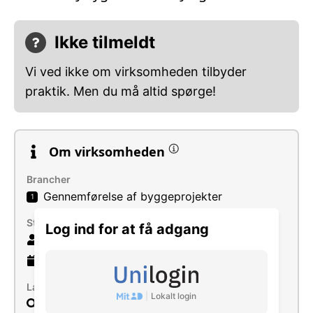
Ikke tilmeldt
Vi ved ikke om virksomheden tilbyder
praktik. Men du må altid spørge!
Om virksomheden
Brancher
Gennemførelse af byggeprojekter
1
Størrelse
Log ind for at få adgang
6 ansatte
19 år
gammel virksomhed
Læs mere
|
Lokalt login
Søg