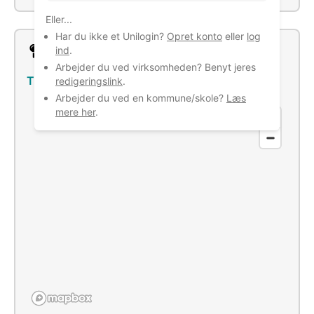
Eller...
Har du ikke et Unilogin?
Opret konto
eller
log
Lokation
ind
.
Arbejder du ved virksomheden? Benyt jeres
Tusbækvej 45, 7540 Haderup
–
Se bus/tog
redigeringslink
.
Arbejder du ved en kommune/skole?
Læs
mere her
.