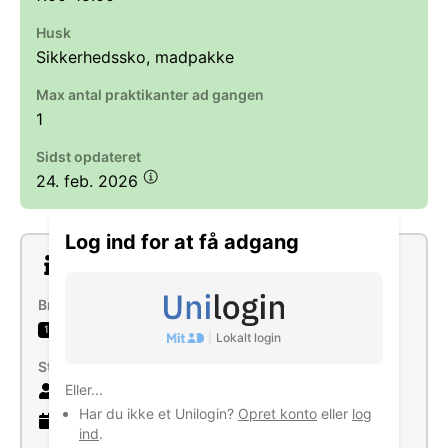
Husk
Sikkerhedssko, madpakke
Max antal praktikanter ad gangen
1
Sidst opdateret
24. feb. 2026
Log ind for at få adgang
Om virksomheden
Brancher
Tømrer- og bygningssnedkeraktiviteter
1
|
Lokalt login
Størrelse
Eller...
13 ansatte
Har du ikke et Unilogin?
Opret konto
eller
log
18 år
gammel virksomhed
ind
.