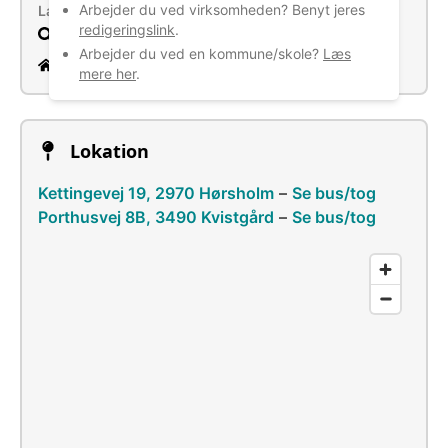
Arbejder du ved virksomheden? Benyt jeres
Læs mere
redigeringslink
.
Søg
Arbejder du ved en kommune/skole?
Læs
https://venoe-nielsen.dk
mere her
.
Lokation
Kettingevej 19, 2970 Hørsholm
–
Se bus/tog
Porthusvej 8B, 3490 Kvistgård
–
Se bus/tog