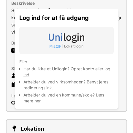
Beskrivelse
Selskabets formål er at drive
Log ind for at få adgang
konsulentvirksomhed med informationsteknologi
samt enhver i forbindelse hermed stående
virksomhed.
Brancher
|
Lokalt login
Computerkonsulentbistand og forvaltning af
1
computerfaciliteter
Eller...
Størrelse
Har du ikke et Unilogin?
Opret konto
eller
log
ind
.
2 ansatte
Arbejder du ved virksomheden? Benyt jeres
7 år
gammel virksomhed
redigeringslink
.
Arbejder du ved en kommune/skole?
Læs
Læs mere
mere her
.
Søg
Lokation