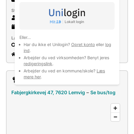
Størrelse
4 ansatte
|
Lokalt login
6 år
gammel virksomhed
Eller...
Læs mere
Har du ikke et Unilogin?
Opret konto
eller
log
Søg
ind
.
www.hedevangoutdoor.dk
Arbejder du ved virksomheden? Benyt jeres
redigeringslink
.
Arbejder du ved en kommune/skole?
Læs
mere her
.
Lokation
Fabjergkirkevej 47, 7620 Lemvig
–
Se bus/tog