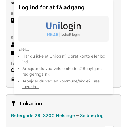
support.
Log ind for at få adgang
Brancher
Detailhandel med informations- og
1
kommunikationsudstyr
|
Lokalt login
Størrelse
7 ansatte
Eller...
6 år
gammel virksomhed
Har du ikke et Unilogin?
Opret konto
eller
log
ind
.
Læs mere
Arbejder du ved virksomheden? Benyt jeres
Søg
redigeringslink
.
www.serviceit.dk
Arbejder du ved en kommune/skole?
Læs
mere her
.
Lokation
Østergade 29, 3200 Helsinge
–
Se bus/tog