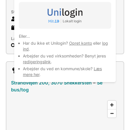
formål i.a.n.
Størrelse
3 ansatte
|
Lokalt login
35 år
gammel virksomhed
Eller...
Læs mere
Har du ikke et Unilogin?
Opret konto
eller
log
Søg
ind
.
Arbejder du ved virksomheden? Benyt jeres
redigeringslink
.
Arbejder du ved en kommune/skole?
Læs
Lokation
mere her
.
Strandvejen 200, 3070 Snekkersten
–
Se
bus/tog