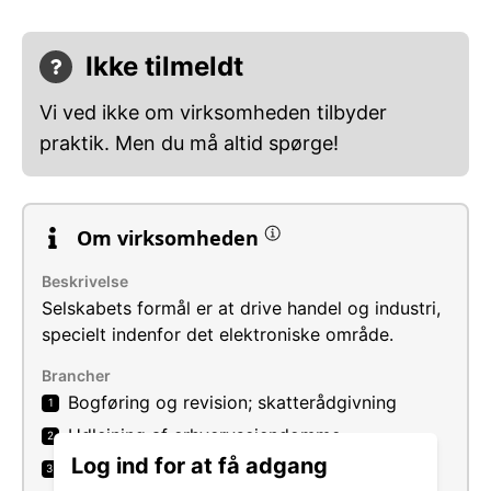
Ikke tilmeldt
Vi ved ikke om virksomheden tilbyder
praktik. Men du må altid spørge!
Om virksomheden
Beskrivelse
Selskabets formål er at drive handel og industri,
specielt indenfor det elektroniske område.
Brancher
Bogføring og revision; skatterådgivning
1
Udlejning af erhvervsejendomme
2
Log ind for at få adgang
Fremstilling af andre maskiner til generelle
3